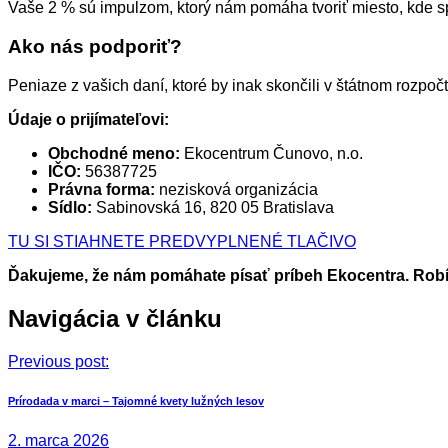
Vaše 2 % sú impulzom, ktorý nám pomáha tvoriť miesto, kde s
Ako nás podporiť?
Peniaze z vašich daní, ktoré by inak skončili v štátnom rozp
Údaje o prijímateľovi:
Obchodné meno:
Ekocentrum Čunovo, n.o.
IČO:
56387725
Právna forma:
nezisková organizácia
Sídlo:
Sabinovská 16, 820 05 Bratislava
TU SI STIAHNETE PREDVYPLNENÉ TLAČIVO
Ďakujeme, že nám pomáhate písať príbeh Ekocentra. Robí
Navigácia v článku
Previous post:
Prírodada v marci – Tajomné kvety lužných lesov
2. marca 2026