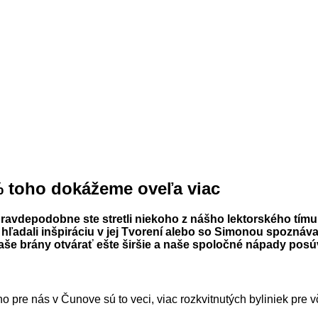
 toho dokážeme oveľa viac
ravdepodobne ste stretli niekoho z nášho lektorského tímu
ľadali inšpiráciu v jej Tvorení alebo so Simonou spoznávali
aše brány otvárať ešte širšie a naše spoločné nápady posú
 pre nás v Čunove sú to veci, viac rozkvitnutých byliniek pre v