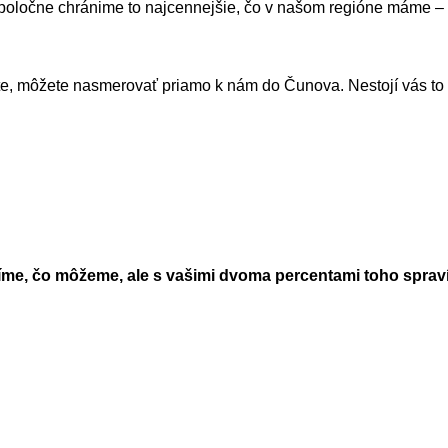
poločne chránime to najcennejšie, čo v našom regióne máme – r
očte, môžete nasmerovať priamo k nám do Čunova. Nestojí vás to
me, čo môžeme, ale s vašimi dvoma percentami toho spraví