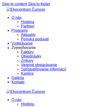
Skip to content
Skip to footer
O nás
História
Partneri
Programy
Aktuality
Ponuka podujatí
Vzdelávanie
Zverejňovanie
Faktúry
Objednávky
Zmluvy
Verejné obstarávanie
Sprístupňovanie informácií
Kariéra
Galéria
Kontakt
O nás
História