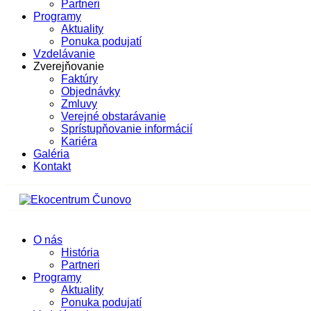
Partneri
Programy
Aktuality
Ponuka podujatí
Vzdelávanie
Zverejňovanie
Faktúry
Objednávky
Zmluvy
Verejné obstarávanie
Sprístupňovanie informácií
Kariéra
Galéria
Kontakt
O nás
História
Partneri
Programy
Aktuality
Ponuka podujatí