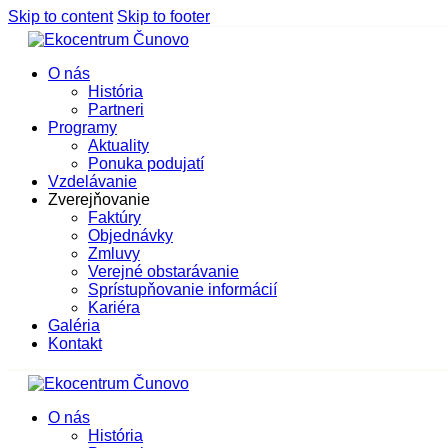
Skip to content
Skip to footer
O nás
História
Partneri
Programy
Aktuality
Ponuka podujatí
Vzdelávanie
Zverejňovanie
Faktúry
Objednávky
Zmluvy
Verejné obstarávanie
Sprístupňovanie informácií
Kariéra
Galéria
Kontakt
O nás
História