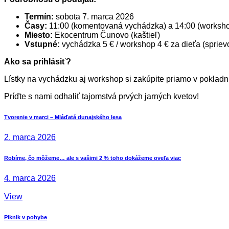
Termín:
sobota 7. marca 2026
Časy:
11:00 (komentovaná vychádzka) a 14:00 (worksh
Miesto:
Ekocentrum Čunovo (kaštieľ)
Vstupné:
vychádzka 5 € / workshop 4 € za dieťa (spriev
Ako sa prihlásiť?
Lístky na vychádzku aj workshop si zakúpite priamo v pokla
Príďte s nami odhaliť tajomstvá prvých jarných kvetov!
Navigácia
Previous
Tvorenie v marci – Mláďatá dunajského lesa
post:
v
2. marca 2026
článku
Next
Robíme, čo môžeme… ale s vašimi 2 % toho dokážeme oveľa viac
post:
4. marca 2026
View
Piknik v pohybe