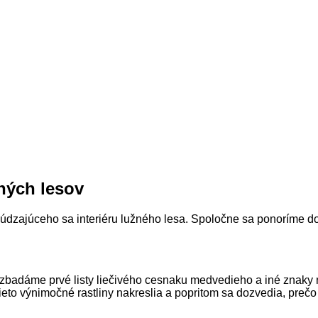
ných lesov
dzajúceho sa interiéru lužného lesa. Spoločne sa ponoríme do
e zbadáme prvé listy liečivého cesnaku medvedieho a iné znak
 tieto výnimočné rastliny nakreslia a popritom sa dozvedia, pre