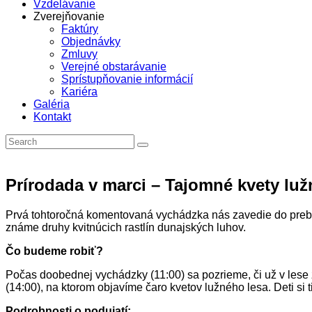
Vzdelávanie
Zverejňovanie
Faktúry
Objednávky
Zmluvy
Verejné obstarávanie
Sprístupňovanie informácií
Kariéra
Galéria
Kontakt
Prírodada v marci – Tajomné kvety luž
Prvá tohtoročná komentovaná vychádzka nás zavedie do prebú
známe druhy kvitnúcich rastlín dunajských luhov.
Čo budeme robiť?
Počas doobednej vychádzky (11:00) sa pozrieme, či už v les
(14:00), na ktorom objavíme čaro kvetov lužného lesa. Deti si
Podrobnosti o podujatí: