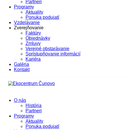
Partneri
Programy
Aktuality
Ponuka podujatí
Vzdelávanie
Zverejňovanie
Faktúry
Objednávky
Zmluvy
Verejné obstarávanie
Sprístupňovanie informácií
Kariéra
Galéria
Kontakt
O nás
História
Partneri
Programy
Aktuality
Ponuka podujatí