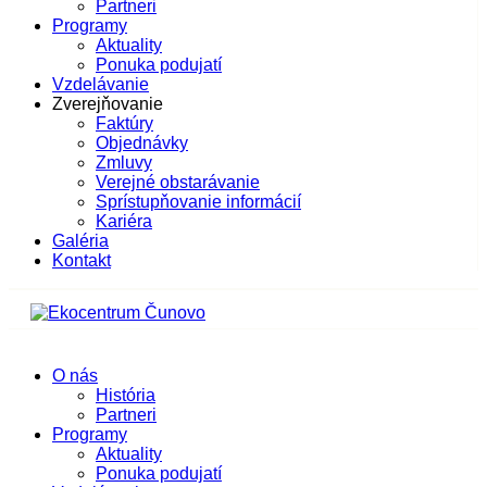
Partneri
Programy
Aktuality
Ponuka podujatí
Vzdelávanie
Zverejňovanie
Faktúry
Objednávky
Zmluvy
Verejné obstarávanie
Sprístupňovanie informácií
Kariéra
Galéria
Kontakt
O nás
História
Partneri
Programy
Aktuality
Ponuka podujatí