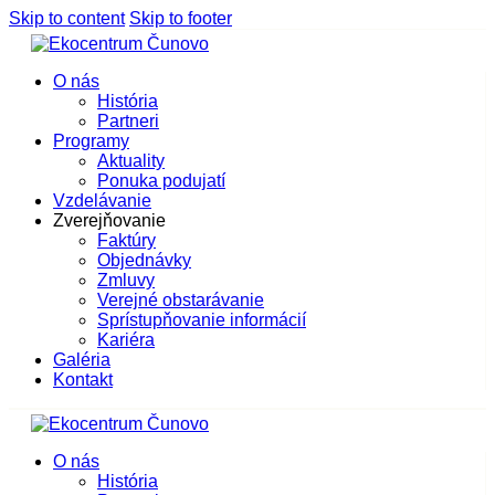
Skip to content
Skip to footer
O nás
História
Partneri
Programy
Aktuality
Ponuka podujatí
Vzdelávanie
Zverejňovanie
Faktúry
Objednávky
Zmluvy
Verejné obstarávanie
Sprístupňovanie informácií
Kariéra
Galéria
Kontakt
O nás
História