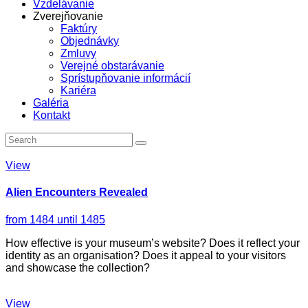
Vzdelávanie
Zverejňovanie
Faktúry
Objednávky
Zmluvy
Verejné obstarávanie
Sprístupňovanie informácií
Kariéra
Galéria
Kontakt
View
Alien Encounters Revealed
from 1484 until 1485
How effective is your museum’s website? Does it reflect your
identity as an organisation? Does it appeal to your visitors
and showcase the collection?
View