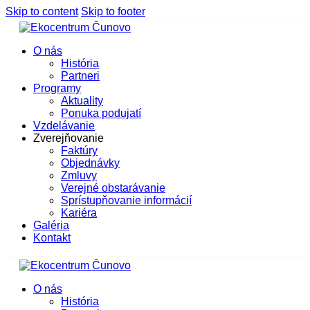
Skip to content
Skip to footer
O nás
História
Partneri
Programy
Aktuality
Ponuka podujatí
Vzdelávanie
Zverejňovanie
Faktúry
Objednávky
Zmluvy
Verejné obstarávanie
Sprístupňovanie informácií
Kariéra
Galéria
Kontakt
O nás
História