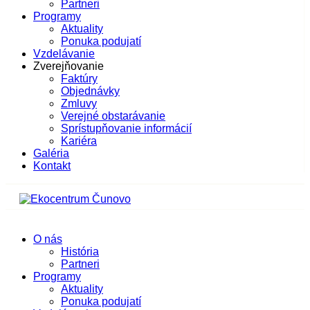
Partneri
Programy
Aktuality
Ponuka podujatí
Vzdelávanie
Zverejňovanie
Faktúry
Objednávky
Zmluvy
Verejné obstarávanie
Sprístupňovanie informácií
Kariéra
Galéria
Kontakt
O nás
História
Partneri
Programy
Aktuality
Ponuka podujatí