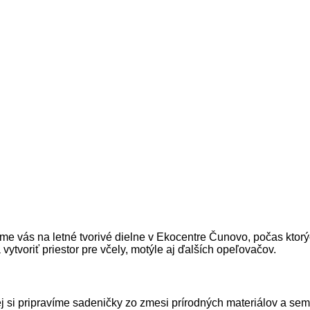
vame vás na letné tvorivé dielne v Ekocentre Čunovo, počas kt
ytvoriť priestor pre včely, motýle aj ďalších opeľovačov.
si pripravíme sadeničky zo zmesi prírodných materiálov a semie