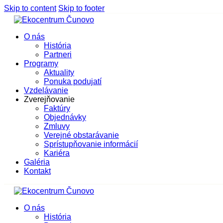
Skip to content
Skip to footer
O nás
História
Partneri
Programy
Aktuality
Ponuka podujatí
Vzdelávanie
Zverejňovanie
Faktúry
Objednávky
Zmluvy
Verejné obstarávanie
Sprístupňovanie informácií
Kariéra
Galéria
Kontakt
O nás
História