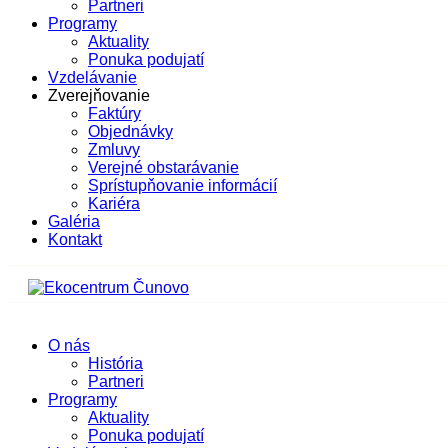
Partneri
Programy
Aktuality
Ponuka podujatí
Vzdelávanie
Zverejňovanie
Faktúry
Objednávky
Zmluvy
Verejné obstarávanie
Sprístupňovanie informácií
Kariéra
Galéria
Kontakt
O nás
História
Partneri
Programy
Aktuality
Ponuka podujatí