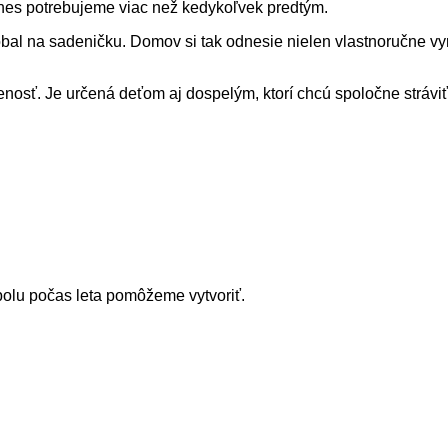
 dnes potrebujeme viac než kedykoľvek predtým.
 obal na sadeničku. Domov si tak odnesie nielen vlastnoručne vy
úsenosť. Je určená deťom aj dospelým, ktorí chcú spoločne strá
polu počas leta pomôžeme vytvoriť.