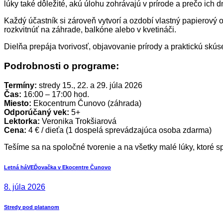
lúky také dôležité, akú úlohu zohrávajú v prírode a prečo ich
Každý účastník si zároveň vytvorí a ozdobí vlastný papierový
rozkvitnúť na záhrade, balkóne alebo v kvetináči.
Dielňa prepája tvorivosť, objavovanie prírody a praktickú sk
Podrobnosti o programe:
Termíny:
stredy 15., 22. a 29. júla 2026
Čas:
16:00 – 17:00 hod.
Miesto:
Ekocentrum Čunovo (záhrada)
Odporúčaný vek:
5+
Lektorka:
Veronika Trokšiarová
Cena:
4 € / dieťa (1 dospelá sprevádzajúca osoba zdarma)
Tešíme sa na spoločné tvorenie a na všetky malé lúky, ktoré s
Navigácia
Previous
Letná háVEĎovačka v Ekocentre Čunovo
post:
v
8. júla 2026
článku
Next
Stredy pod platanom
post: