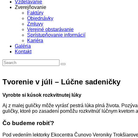
Vzdelávanie
Zverejňovanie
Faktúry
Objednávky
Zmluvy
Verejné obstarávanie
Sprístupňovanie informácií
Kariéra
Galéria
Kontakt
Tvorenie v júli – Lúčne sadeničky
Vyrobte si kúsok rozkvitnutej lúky
Aj z malej guličky môže vyrásť pestrá lúka plná života. Pozý
guličky, ktoré po zasadení pomôžu rozkvitnúť lúčnym kvetom a v
Čo budeme robiť?
Pod vedením lektorky Ekocentra Čunovo Veroniky Trokšiarovej 