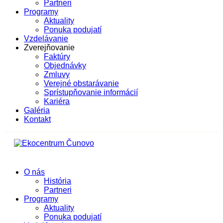
Partneri
Programy
Aktuality
Ponuka podujatí
Vzdelávanie
Zverejňovanie
Faktúry
Objednávky
Zmluvy
Verejné obstarávanie
Sprístupňovanie informácií
Kariéra
Galéria
Kontakt
O nás
História
Partneri
Programy
Aktuality
Ponuka podujatí