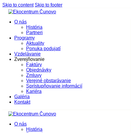
Skip to content
Skip to footer
O nás
História
Partneri
Programy
Aktuality
Ponuka podujatí
Vzdelávanie
Zverejňovanie
Faktúry
Objednávky
Zmluvy
Verejné obstarávanie
Sprístupňovanie informácií
Kariéra
Galéria
Kontakt
O nás
História