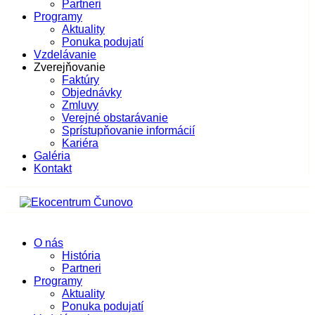
Partneri
Programy
Aktuality
Ponuka podujatí
Vzdelávanie
Zverejňovanie
Faktúry
Objednávky
Zmluvy
Verejné obstarávanie
Sprístupňovanie informácií
Kariéra
Galéria
Kontakt
O nás
História
Partneri
Programy
Aktuality
Ponuka podujatí