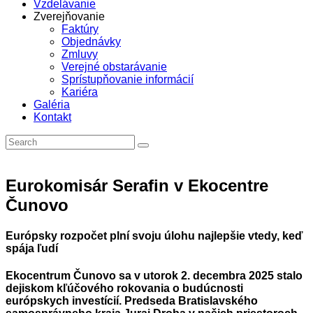
Vzdelávanie
Zverejňovanie
Faktúry
Objednávky
Zmluvy
Verejné obstarávanie
Sprístupňovanie informácií
Kariéra
Galéria
Kontakt
Eurokomisár Serafin v Ekocentre
Čunovo
Európsky rozpočet plní svoju úlohu najlepšie vtedy, keď
spája ľudí
Ekocentrum Čunovo sa v utorok 2. decembra 2025 stalo
dejiskom kľúčového rokovania o budúcnosti
európskych investícií. Predseda Bratislavského