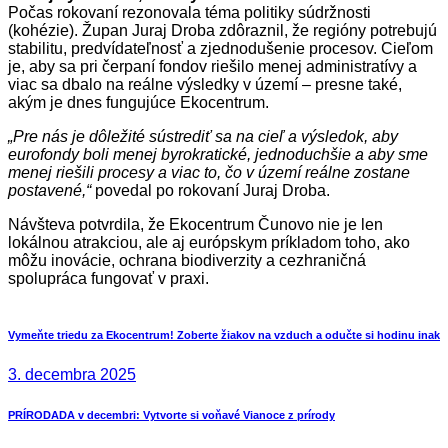
Počas rokovaní rezonovala téma politiky súdržnosti
(kohézie). Župan Juraj Droba zdôraznil, že regióny potrebujú
stabilitu, predvídateľnosť a zjednodušenie procesov. Cieľom
je, aby sa pri čerpaní fondov riešilo menej administratívy a
viac sa dbalo na reálne výsledky v území – presne také,
akým je dnes fungujúce Ekocentrum.
„Pre nás je dôležité sústrediť sa na cieľ a výsledok, aby
eurofondy boli menej byrokratické, jednoduchšie a aby sme
menej riešili procesy a viac to, čo v území reálne zostane
postavené,“
povedal po rokovaní Juraj Droba.
Návšteva potvrdila, že Ekocentrum Čunovo nie je len
lokálnou atrakciou, ale aj európskym príkladom toho, ako
môžu inovácie, ochrana biodiverzity a cezhraničná
spolupráca fungovať v praxi.
Navigácia
Previous
Vymeňte triedu za Ekocentrum! Zoberte žiakov na vzduch a odučte si hodinu inak
post:
v
3. decembra 2025
článku
Next
PRÍRODADA v decembri: Vytvorte si voňavé Vianoce z prírody
post: