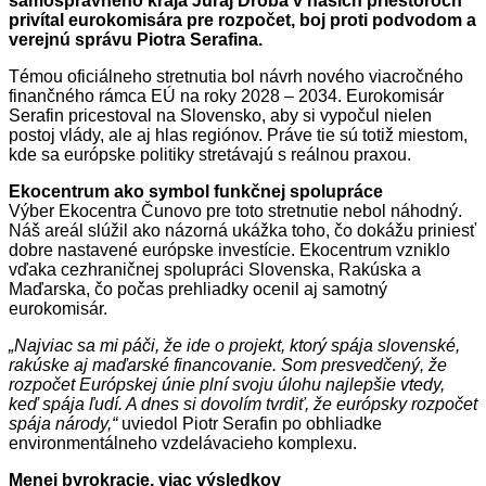
samosprávneho kraja Juraj Droba v našich priestoroch
privítal eurokomisára pre rozpočet, boj proti podvodom a
verejnú správu Piotra Serafina.
Témou oficiálneho stretnutia bol návrh nového viacročného
finančného rámca EÚ na roky 2028 – 2034. Eurokomisár
Serafin pricestoval na Slovensko, aby si vypočul nielen
postoj vlády, ale aj hlas regiónov. Práve tie sú totiž miestom,
kde sa európske politiky stretávajú s reálnou praxou.
Ekocentrum ako symbol funkčnej spolupráce
Výber Ekocentra Čunovo pre toto stretnutie nebol náhodný.
Náš areál slúžil ako názorná ukážka toho, čo dokážu priniesť
dobre nastavené európske investície. Ekocentrum vzniklo
vďaka cezhraničnej spolupráci Slovenska, Rakúska a
Maďarska, čo počas prehliadky ocenil aj samotný
eurokomisár.
„Najviac sa mi páči, že ide o projekt, ktorý spája slovenské,
rakúske aj maďarské financovanie. Som presvedčený, že
rozpočet Európskej únie plní svoju úlohu najlepšie vtedy,
keď spája ľudí. A dnes si dovolím tvrdiť, že európsky rozpočet
spája národy,“
uviedol Piotr Serafin po obhliadke
environmentálneho vzdelávacieho komplexu.
Menej byrokracie, viac výsledkov