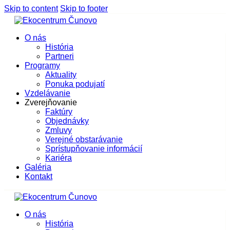
Skip to content
Skip to footer
O nás
História
Partneri
Programy
Aktuality
Ponuka podujatí
Vzdelávanie
Zverejňovanie
Faktúry
Objednávky
Zmluvy
Verejné obstarávanie
Sprístupňovanie informácií
Kariéra
Galéria
Kontakt
O nás
História