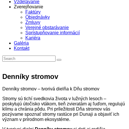
Vzdelávanie
Zverejňovanie
Faktúry
Objednávky
Zmluvy
Verejné obstarávanie
Sprístupňovanie informácií
Kariéra
Galéria
Kontakt
Denníky stromov
Denníky stromov – tvorivá dielňa k Dňu stromov
Stromy sú tichí svedkovia života v lužných lesoch –
poskytujú útočisko vtákom, tieň zvieratám aj ľuďom, regulujú
klímu a chránia pôdu. Pri príležitosti Dňa stromov vás
pozývame spoznať stromy rastúce pri Dunaji a objaviť ich
význam v prírodnom ekosystéme.