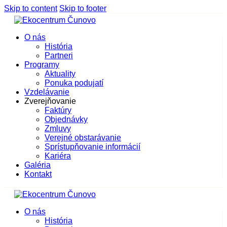
Skip to content
Skip to footer
O nás
História
Partneri
Programy
Aktuality
Ponuka podujatí
Vzdelávanie
Zverejňovanie
Faktúry
Objednávky
Zmluvy
Verejné obstarávanie
Sprístupňovanie informácií
Kariéra
Galéria
Kontakt
O nás
História