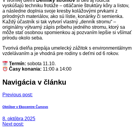
V tvorivej dielni
Denníky stromov
si deti aj rodičia
vyskúšajú techniku frotáže – otláčanie štruktúry kôry a listov,
a následne doplnia svoje kresby kolážovými prvkami z
prírodných materiálov, ako sú lístie, konáriky či semienka.
Každý účastník si tak vytvorí vlastný „denník stromu“ –
originálny výtvarný zápis príbehu jedného stromu, ktorý sa
môže stať osobnou spomienkou aj pozvaním lepšie si všímať
prírodu okolo seba.
Tvorivá dielňa prepája umelecký zážitok s environmentálnym
vzdelávaním a je vhodná pre rodiny s deťmi od 6 rokov.
Termín:
sobota 11.10.
Časy konania:
11:00 a 14:00
Navigácia v článku
Previous post:
Október v Ekocentre Čunovo
8. októbra 2025
Next post: