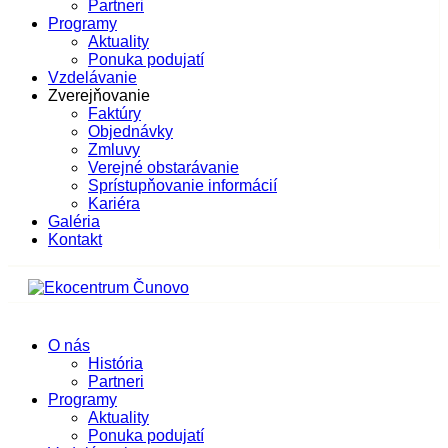
Partneri
Programy
Aktuality
Ponuka podujatí
Vzdelávanie
Zverejňovanie
Faktúry
Objednávky
Zmluvy
Verejné obstarávanie
Sprístupňovanie informácií
Kariéra
Galéria
Kontakt
O nás
História
Partneri
Programy
Aktuality
Ponuka podujatí