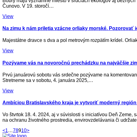
Bobry majú významné miesto v srdciach ekológov aj bežných ľu
Čunovo. V 19. storočí…
View
Na zimu k nám priletia vzácne orliaky morské. Pozorovať 
Majestátne dravce s dva a pol metrovým rozpätím krídel. Orlia
View
Pozývame vás na novoročnú prechádzku na najväčšie zi
Prvú januárovú sobotu vás srdečne pozývame na komentovanú
Stretneme sa v sobotu, 4. januára 2025,…
View
Ambíciou Bratislavského kraja je vytvoriť moderný región
Vo štvrtok 18. 4. 2024, aj v súvislosti s iniciatívou Deň Zeme
na ochranu životného prostredia, envirovzdelávania či udrža
Stránkovanie
Page
Page
Page
Page
Page
<
1
…
7
8
9
10
>