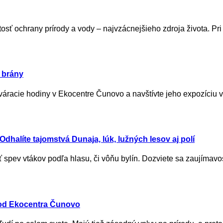
osť ochrany prírody a vody – najvzácnejšieho zdroja života. Pri
 brány
acie hodiny v Ekocentre Čunovo a navštívte jeho expozíciu vý
dhalíte tajomstvá Dunaja, lúk, lužných lesov aj polí
ť spev vtákov podľa hlasu, či vôňu bylín. Dozviete sa zaujímavos
 od Ekocentra Čunovo