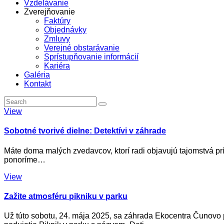
Vzdelávanie
Zverejňovanie
Faktúry
Objednávky
Zmluvy
Verejné obstarávanie
Sprístupňovanie informácií
Kariéra
Galéria
Kontakt
View
Sobotné tvorivé dielne: Detektívi v záhrade
Máte doma malých zvedavcov, ktorí radi objavujú tajomstvá pr
ponoríme…
View
Zažite atmosféru pikniku v parku
Už túto sobotu, 24. mája 2025, sa záhrada Ekocentra Čunovo 