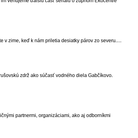
o im venujeme ďalšiu časť seriálu o župnom Ekocentre
te v zime, keď k nám priletia desiatky párov zo severu.…
ušovskú zdrž ako súčasť vodného diela Gabčíkovo.
ničnými partnermi, organizáciami, ako aj odborníkmi