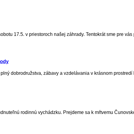
obotu 17.5. v priestoroch našej záhrady. Tentokrát sme pre vás 
rody
ný dobrodružstva, zábavy a vzdelávania v krásnom prostredí le
zabudnuteľnú rodinnú vychádzku. Prejdeme sa k mŕtvemu Čunovs