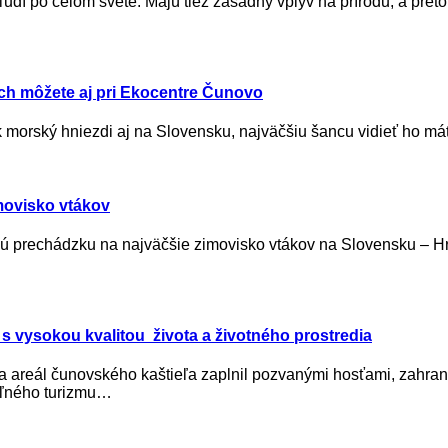
dí po celom svete. Majú tiež zásadný vplyv na prírodu, a pret
ich môžete aj pri Ekocentre Čunovo
k morský hniezdi aj na Slovensku, najväčšiu šancu vidieť ho má
movisko vtákov
 prechádzku na najväčšie zimovisko vtákov na Slovensku – Hr
 s vysokou kvalitou života a životného prostredia
, sa areál čunovského kaštieľa zaplnil pozvanými hosťami, zahra
teľného turizmu…