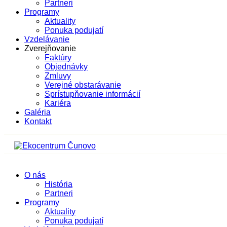
Partneri
Programy
Aktuality
Ponuka podujatí
Vzdelávanie
Zverejňovanie
Faktúry
Objednávky
Zmluvy
Verejné obstarávanie
Sprístupňovanie informácií
Kariéra
Galéria
Kontakt
O nás
História
Partneri
Programy
Aktuality
Ponuka podujatí