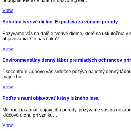
podujatie Piknik v parku s názvom „Deti…
View
Sobotné tvorivé dielne: Expedícia za vôňami prírody
Pozývame vás na ďalšie tvorivé dielne, ktoré sa uskutočnia v s
objavovania. Čo nás čaká?…
View
Environmentálny denný tábor pre mladých ochrancov prí
Ekocentrum Čunovo vás srdečne pozýva na letný denný tábor pl
majú chuť…
View
Poďte s nami objavovať krásy lužného lesa
Milí rodičia a malí objavitelia prírody, pozývame vás na ne
kľúčovú úlohu pri vzniku…
View