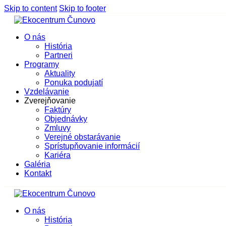
Skip to content
Skip to footer
O nás
História
Partneri
Programy
Aktuality
Ponuka podujatí
Vzdelávanie
Zverejňovanie
Faktúry
Objednávky
Zmluvy
Verejné obstarávanie
Sprístupňovanie informácií
Kariéra
Galéria
Kontakt
O nás
História