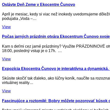
Oslávte Deň Zeme v Ekocentre Čunovo
Apríl je mesiac, kedy si viac než inokedy uvedomujeme dôležit
podujatia „Voda –…
View
Počas jarných prázdnin otvára Ekocentrum Čunovo svoje
Kam s deťmi cez jarné prázdniny? Využite PRÁZDNINOVÉ otvár
18:00, posledný vstup je o 17h. …
View
Expozícia Ekocentra Čunovo je interaktívna a dynamická. O
Skúsite skočiť tak ďaleko, ako lúčny koník, naučíte sa rozozna
virtuálnej reality…
View
Fascinujúce a roztomilé: Bobry môžete pozorovať kúsok