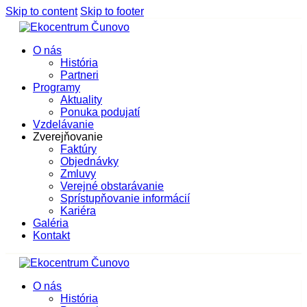
Skip to content
Skip to footer
O nás
História
Partneri
Programy
Aktuality
Ponuka podujatí
Vzdelávanie
Zverejňovanie
Faktúry
Objednávky
Zmluvy
Verejné obstarávanie
Sprístupňovanie informácií
Kariéra
Galéria
Kontakt
O nás
História