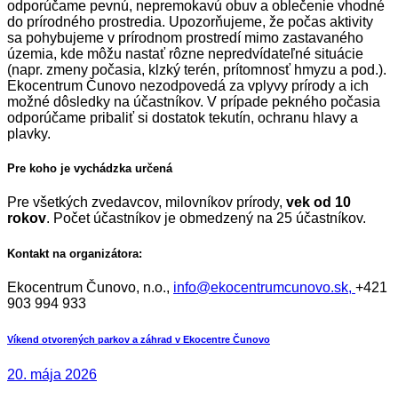
odporúčame pevnú, nepremokavú obuv a oblečenie vhodné
do prírodného prostredia. Upozorňujeme, že počas aktivity
sa pohybujeme v prírodnom prostredí mimo zastavaného
územia, kde môžu nastať rôzne nepredvídateľné situácie
(napr. zmeny počasia, klzký terén, prítomnosť hmyzu a pod.).
Ekocentrum Čunovo nezodpovedá za vplyvy prírody a ich
možné dôsledky na účastníkov. V prípade pekného počasia
odporúčame pribaliť si dostatok tekutín, ochranu hlavy a
plavky.
Pre koho je vychádzka určená
Pre všetkých zvedavcov, milovníkov prírody,
vek od 10
rokov
. Počet účastníkov je obmedzený na 25 účastníkov.
Kontakt na organizátora:
Ekocentrum Čunovo, n.o.,
info@ekocentrumcunovo.sk,
+421
903 994 933
Navigácia
Previous
Víkend otvorených parkov a záhrad v Ekocentre Čunovo
post:
v
20. mája 2026
článku