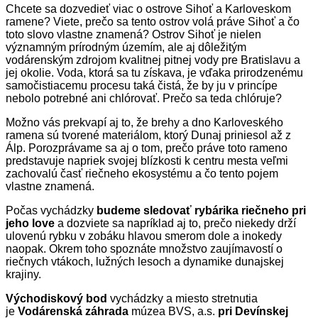
Chcete sa dozvedieť viac o ostrove Sihoť a Karloveskom
ramene? Viete, prečo sa tento ostrov volá práve Sihoť a čo
toto slovo vlastne znamená? Ostrov Sihoť je nielen
významným prírodným územím, ale aj dôležitým
vodárenským zdrojom kvalitnej pitnej vody pre Bratislavu a
jej okolie. Voda, ktorá sa tu získava, je vďaka prirodzenému
samočistiacemu procesu taká čistá, že by ju v princípe
nebolo potrebné ani chlórovať. Prečo sa teda chlóruje?
Možno vás prekvapí aj to, že brehy a dno Karloveského
ramena sú tvorené materiálom, ktorý Dunaj priniesol až z
Álp. Porozprávame sa aj o tom, prečo práve toto rameno
predstavuje napriek svojej blízkosti k centru mesta veľmi
zachovalú časť riečneho ekosystému a čo tento pojem
vlastne znamená.
Počas vychádzky
budeme sledovať rybárika riečneho pri
jeho love
a dozviete sa napríklad aj to, prečo niekedy drží
ulovenú rybku v zobáku hlavou smerom dole a inokedy
naopak. Okrem toho spoznáte množstvo zaujímavostí o
riečnych vtákoch, lužných lesoch a dynamike dunajskej
krajiny.
Východiskový bod
vychádzky a miesto stretnutia
je
Vodárenská záhrada
múzea BVS, a.s.
pri Devínskej