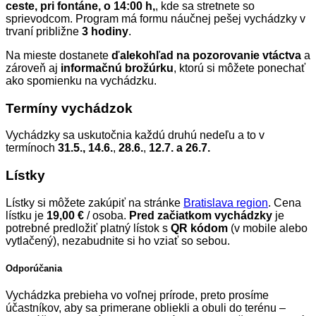
ceste, pri fontáne, o 14:00 h,
, kde sa stretnete so
sprievodcom. Program má formu náučnej pešej vychádzky v
trvaní približne
3 hodiny
.
Na mieste dostanete
ďalekohľad na pozorovanie vtáctva
a
zároveň aj
informačnú brožúrku
, ktorú si môžete ponechať
ako spomienku na vychádzku.
Termíny vychádzok
Vychádzky sa uskutočnia každú druhú nedeľu a to v
termínoch
31.5., 14.6.
,
28.6.
,
12.7. a 26.7.
Lístky
Lístky si môžete zakúpiť na stránke
Bratislava region
. Cena
lístku je
19,00 €
/ osoba.
Pred začiatkom vychádzky
je
potrebné predložiť platný lístok s
QR kódom
(v mobile alebo
vytlačený), nezabudnite si ho vziať so sebou.
Odporúčania
Vychádzka prebieha vo voľnej prírode, preto prosíme
účastníkov, aby sa primerane obliekli a obuli do terénu –