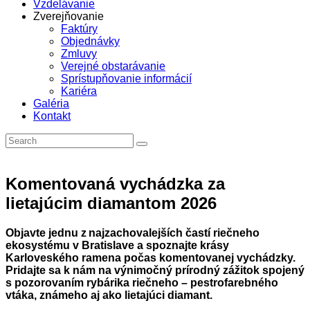
Vzdelávanie
Zverejňovanie
Faktúry
Objednávky
Zmluvy
Verejné obstarávanie
Sprístupňovanie informácií
Kariéra
Galéria
Kontakt
Komentovaná vychádzka za
lietajúcim diamantom 2026
Objavte jednu z najzachovalejších častí riečneho
ekosystému v Bratislave a spoznajte krásy
Karloveského ramena počas komentovanej vychádzky.
Pridajte sa k nám na výnimočný prírodný zážitok spojený
s pozorovaním rybárika riečneho – pestrofarebného
vtáka, známeho aj ako lietajúci diamant.