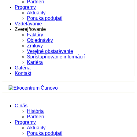
Partneri
Programy
Aktuality
Ponuka podujatí
Vzdelávanie
Zverejňovanie
Faktúry
Objednávky
Zmluvy
Verejné obstarávanie
Sprístupňovanie informácií
Kariéra
Galéria
Kontakt
O nás
História
Partneri
Programy
Aktuality
Ponuka podujatí